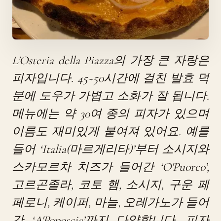
L'Osteria della Piazza의 가장 큰 자랑은
피자입니다. 45~50시간에 걸친 발효 덕
분에 도우가 가볍고 소화가 잘 됩니다.
메뉴에는 약 30여 종의 피자가 있으며
이름도 재미있게 붙여져 있어요. 예를
들어 ‘Italia(마르게리타)’부터 소시지와
스카모르차 치즈가 들어간 ‘O'Puorco’,
고르곤졸라, 코토 햄, 소시지, 구운 페
페로니, 케이퍼, 마늘, 오레가노가 들어
간 ‘A'Poposcia’까지 다양합니다. 피자