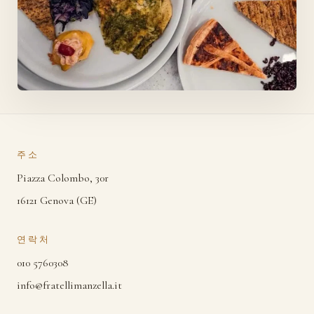
주소
Piazza Colombo, 30r
16121 Genova (GE)
연락처
010 5760308
info@fratellimanzella.it