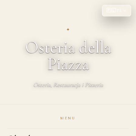
🇵🇱
PL
Osteria della
Piazza
Osteria, Restauracja i Pizzeria
MENU