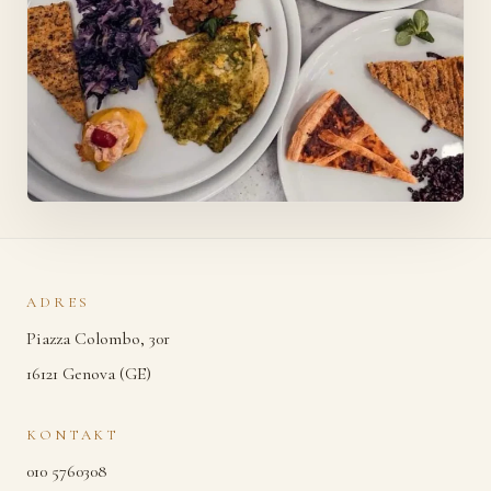
ADRES
Piazza Colombo, 30r
16121 Genova (GE)
KONTAKT
010 5760308