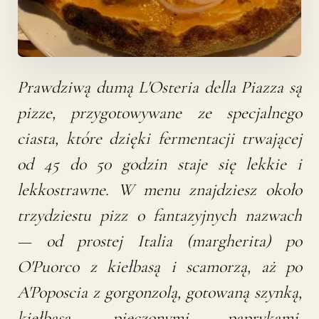
Prawdziwą dumą L'Osteria della Piazza są
pizze, przygotowywane ze specjalnego
ciasta, które dzięki fermentacji trwającej
od 45 do 50 godzin staje się lekkie i
lekkostrawne. W menu znajdziesz około
trzydziestu pizz o fantazyjnych nazwach
— od prostej Italia (margherita) po
O'Puorco z kiełbasą i scamorzą, aż po
A'Poposcia z gorgonzolą, gotowaną szynką,
kiełbasą, pieczonymi paprykami,