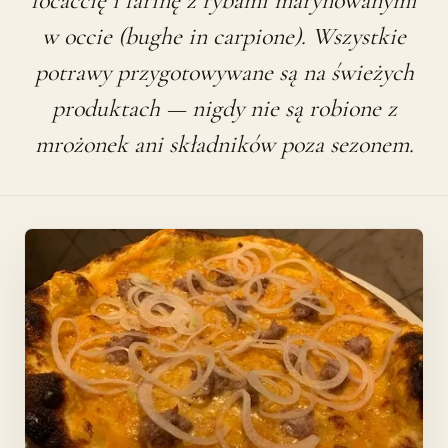
focaccię i farinę z rybami marynowanymi
w occie (bughe in carpione). Wszystkie
potrawy przygotowywane są na świeżych
produktach — nigdy nie są robione z
mrożonek ani składników poza sezonem.