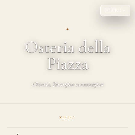
🇷🇺
RU
Osteria della
Piazza
Osteria, Ресторан и пиццерия
МЕНЮ