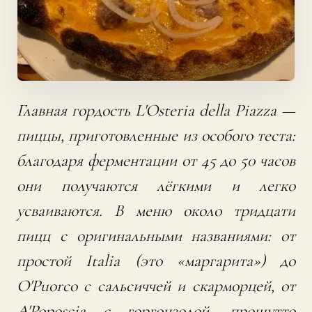
Главная гордость L'Osteria della Piazza —
пиццы, приготовленные из особого теста:
благодаря ферментации от 45 до 50 часов
они получаются лёгкими и легко
усваиваются. В меню около тридцати
пицц с оригинальными названиями: от
простой Italia (это «маргарита») до
O'Puorco с сальсиччей и скарморцей, от
A'Poposcia с горгонзолой, прошутто