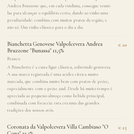
Andrea Bruzzone que, em cada vindima, consegue reuni-
las para alcançar o equilíbrio certo, dando ao vinho uma
peculiaridade: combina com muitos pratos da região, e
não só. Um vinho clássico para o dia a dia.
Bianchetta Genovese Valpolcevera Andrea
€ 20
Bruzzone "Bunassa" 11,5%
Branco
A Bianchetta é a casta ligur clássica, sobretudo genovesa.
A sua marca registrada é uma acidez cítrica muito
marcada, que combina muito bem com pratos de peixe,
especialmente com o peixe azul. Desde há muito tempo é
apreciada ao pequeno-almoço como bebida principal,
combinada com focaccia: esta era uma das grandes
tradições dos nossos avós.
Coronata da Valpolcevera Villa Cambiaso "O
€ 25
Cona" 13,5%