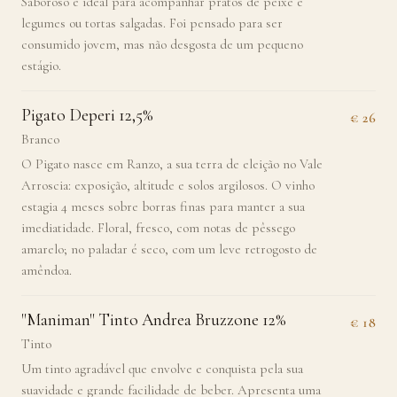
Saboroso e ideal para acompanhar pratos de peixe e
legumes ou tortas salgadas. Foi pensado para ser
consumido jovem, mas não desgosta de um pequeno
estágio.
Pigato Deperi 12,5%
€ 26
Branco
O Pigato nasce em Ranzo, a sua terra de eleição no Vale
Arroscia: exposição, altitude e solos argilosos. O vinho
estagia 4 meses sobre borras finas para manter a sua
imediatidade. Floral, fresco, com notas de pêssego
amarelo; no paladar é seco, com um leve retrogosto de
amêndoa.
"Maniman" Tinto Andrea Bruzzone 12%
€ 18
Tinto
Um tinto agradável que envolve e conquista pela sua
suavidade e grande facilidade de beber. Apresenta uma