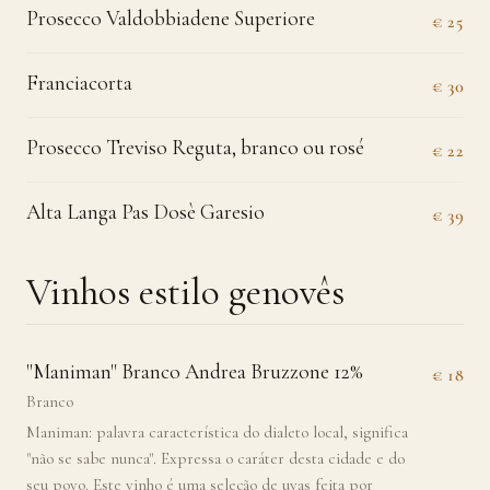
Prosecco Valdobbiadene Superiore
€ 25
Franciacorta
€ 30
Prosecco Treviso Reguta, branco ou rosé
€ 22
Alta Langa Pas Dosè Garesio
€ 39
Vinhos estilo genovês
"Maniman" Branco Andrea Bruzzone 12%
€ 18
Branco
Maniman: palavra característica do dialeto local, significa
"não se sabe nunca". Expressa o caráter desta cidade e do
seu povo. Este vinho é uma seleção de uvas feita por