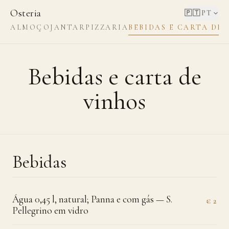
Osteria
🇵🇹
PT
ALMOÇO
JANTAR
PIZZARIA
BEBIDAS E CARTA DE 
Bebidas e carta de
vinhos
Bebidas
Água 0,45 l, natural; Panna e com gás — S.
€ 2
Pellegrino em vidro