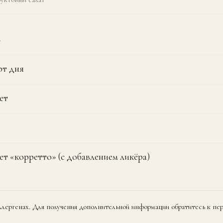
е
рт дня
ет
т «корретто» (с добавлением ликёра)
лергенах. Для получения дополнительной информации обратитесь к пе