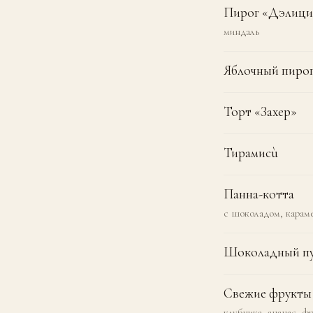
Пирог «Дэлици
миндаль
Яблочный пиро
Торт «Захер»
Тирамисù
Панна-котта
с шоколадом, караме
Шоколадный п
Свежие фрукты
клубника, ананас, ф