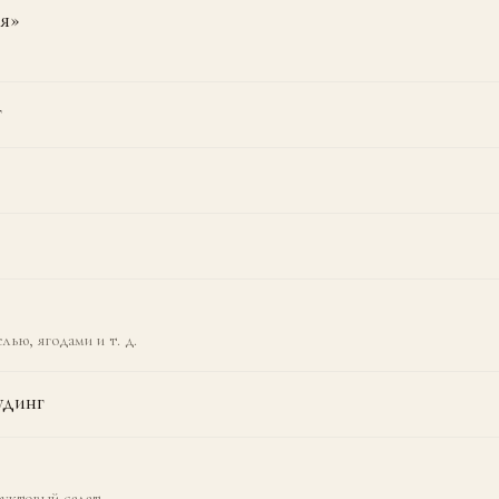
я»
г
лью, ягодами и т. д.
удинг
руктовый салат