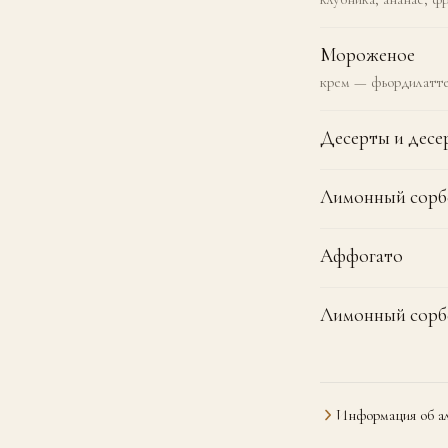
Мороженое
крем — фьордилатт
Десерты и десе
Лимонный сорб
Аффогато
Лимонный сорбе
Информация об ал