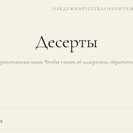
ОБЕД
УЖИН
PIZZERIA
НАПИТКИ
Десерты
риготовлены нами. Чтобы узнать об аллергенах, обратитес
г