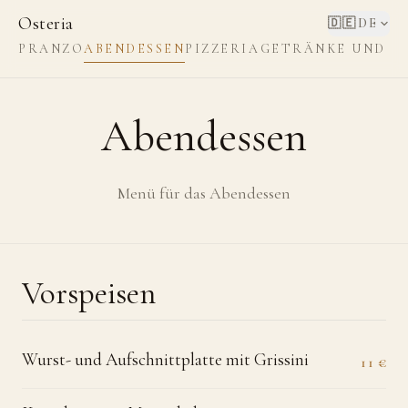
Osteria
🇩🇪
DE
PRANZO
ABENDESSEN
PIZZERIA
GETRÄNKE UND W
Abendessen
Menü für das Abendessen
Vorspeisen
Wurst- und Aufschnittplatte mit Grissini
11 €