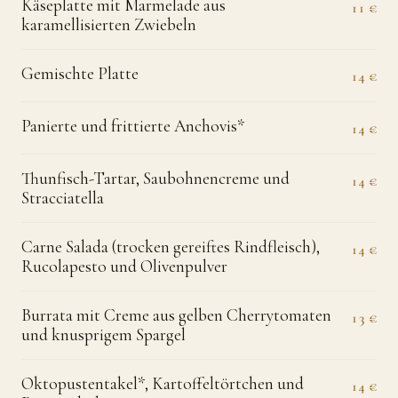
Käseplatte mit Marmelade aus
11 €
karamellisierten Zwiebeln
Gemischte Platte
14 €
Panierte und frittierte Anchovis*
14 €
Thunfisch-Tartar, Saubohnencreme und
14 €
Stracciatella
Carne Salada (trocken gereiftes Rindfleisch),
14 €
Rucolapesto und Olivenpulver
Burrata mit Creme aus gelben Cherrytomaten
13 €
und knusprigem Spargel
Oktopustentakel*, Kartoffeltörtchen und
14 €