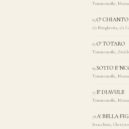
Tomatensoße, Mozzar
O' CHIANTO
65
.
1/2 Margherita, 1/2 
O' TOTARO
67
.
Tomatensoße, Zwiebe
SOTTO E 'N
69
.
Tomatensoße, Mozzar
E' DIAVULE
77
.
Tomatensoße, Mozzare
A' BELLA FI
78
.
Stracchino, Cherryto