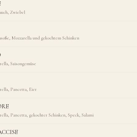
E
auch, Zwiebel
soße, Mozzarella und gekochtem Schinken
O
ella, Saisongemüse
lla, Pancetta, Eier
ORE
lla, Pancetta, gekochter Schinken, Speck, Salami
ACCISE