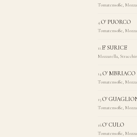
Tomatensoße, Mozzar
O' PUORCO
4
.
Tomatensoße, Mozzare
E' SURICE
11
.
Mozzarella, Stracchi
O' MBRIACO
14
.
Tomatensoße, Mozzar
O' GUAGLIO
15
.
Tomatensoße, Mozzar
O' CULO
16
.
Tomatensoße, Mozzar