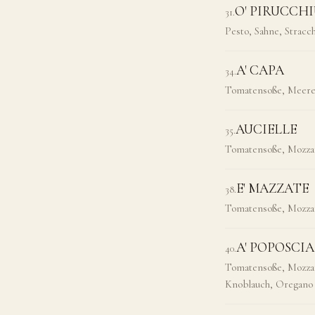
O' PIRUCCHI
31
.
Pesto, Sahne, Stracc
A' CAPA
34
.
Tomatensoße, Meeres
AUCIELLE
35
.
Tomatensoße, Mozzar
E' MAZZATE
38
.
Tomatensoße, Mozzare
A' POPOSCIA
40
.
Tomatensoße, Mozzare
Knoblauch, Oregano