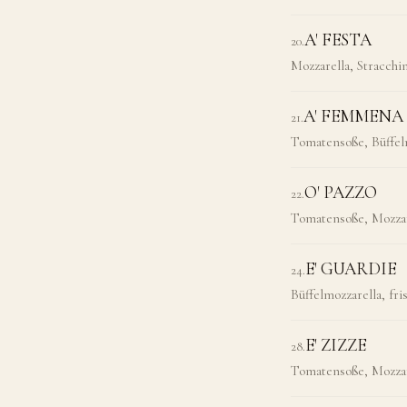
A' FESTA
20
.
Mozzarella, Stracch
A' FEMMEN
21
.
Tomatensoße, Büffel
O' PAZZO
22
.
Tomatensoße, Mozzar
E' GUARDIE
24
.
Büffelmozzarella, f
E' ZIZZE
28
.
Tomatensoße, Mozzar