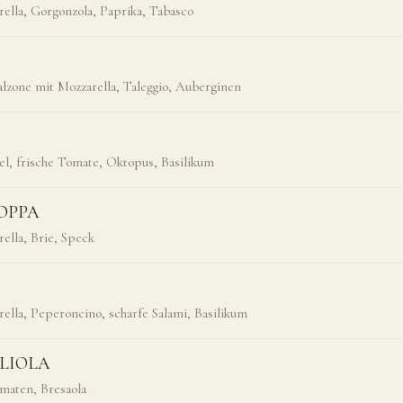
ella, Gorgonzola, Paprika, Tabasco
Calzone mit Mozzarella, Taleggio, Auberginen
l, frische Tomate, Oktopus, Basilikum
COPPA
ella, Brie, Speck
lla, Peperoncino, scharfe Salami, Basilikum
GLIOLA
maten, Bresaola