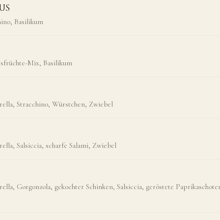
US
hino, Basilikum
früchte-Mix, Basilikum
ella, Stracchino, Würstchen, Zwiebel
lla, Salsiccia, scharfe Salami, Zwiebel
lla, Gorgonzola, gekochter Schinken, Salsiccia, geröstete Paprikaschote