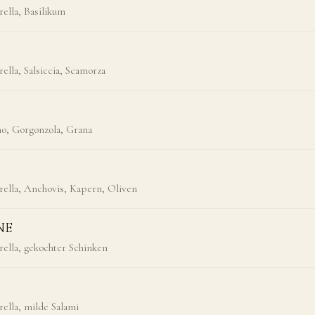
ella, Basilikum
lla, Salsiccia, Scamorza
no, Gorgonzola, Grana
ella, Anchovis, Kapern, Oliven
NE
ella, gekochter Schinken
ella, milde Salami