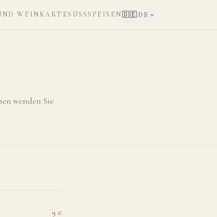
UND WEINKARTE
SÜSSSPEISEN
🇩🇪
DE
enen wenden Sie
9 €