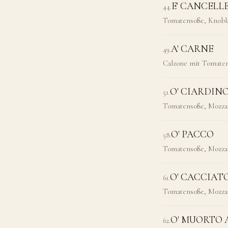
E' CANCELL
44
.
Tomatensoße, Knobl
A' CARNE
49
.
Calzone mit Tomaten
O' CIARDIN
51
.
Tomatensoße, Mozzar
O' PACCO
58
.
Tomatensoße, Mozzare
O' CACCIAT
61
.
Tomatensoße, Mozzare
O' MUORTO 
62
.