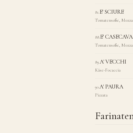
E' SCIURE
81
.
Tomatensoße, Mozzare
E' CASECAV
88
.
Tomatensoße, Mozzar
A' VECCHI
89
.
Käse-Focaccia
A' PAURA
90
.
Pizzata
Farinate