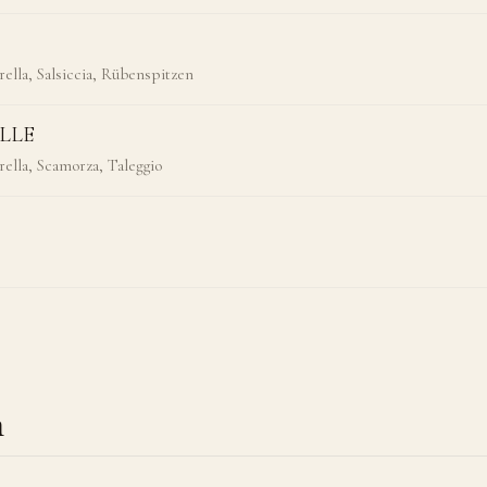
lla, Salsiccia, Rübenspitzen
ALLE
ella, Scamorza, Taleggio
n