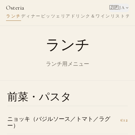
Osteria
🇯🇵
JA
ランチ
ディナー
ピッツェリア
ドリンク＆ワインリスト
デ
ランチ
ランチ用メニュー
前菜・パスタ
ニョッキ（バジルソース／トマト／ラグ
€12
ー）