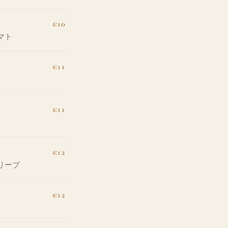
€10
マト
€11
€11
€12
リーブ
€12